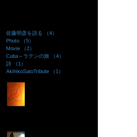
Search By Tags
佐藤明彦を語る
（4）
4件の記事
Photo
（5）
5件の記事
Movie
（2）
2件の記事
Cuba～ラテンの旅
（4）
4件の記事
詩
（1）
1件の記事
AkihikoSatoTribute
（1）
1件の記事
鏡の雨
希望