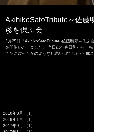
AkihikoSatoTribute～佐藤明
彦を偲ぶ会
3月25日『AkihikoSatoTribute~佐藤明彦を偲ぶ会』
を開催いたしました。 当日は小春日和から一転し
て冬に戻ったかのような肌寒い日でしたが 開場の
中はこれぞ佐藤Spirit！と言うべき熱い情熱を持っ
た観客と...
Archive
2018年3月
（1）
1件の記事
2018年1月
（1）
1件の記事