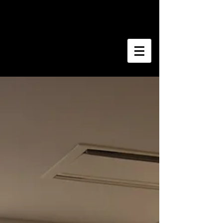
​佐藤明彦＆響巳夏