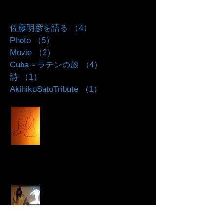
Search By Tags
佐藤明彦を語る
（4）
4件の記事
Photo
（5）
5件の記事
Movie
（2）
2件の記事
Cuba～ラテンの旅
（4）
4件の記事
詩
（1）
1件の記事
AkihikoSatoTribute
（1）
1件の記事
鏡の雨
希望