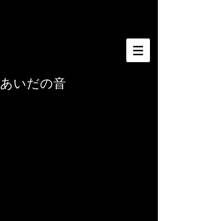
​佐藤明彦＆響巳夏
あいだの音