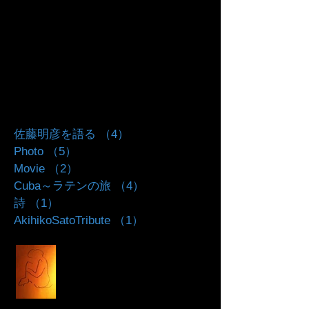
Search By Tags
佐藤明彦を語る
（4）
4件の記事
Photo
（5）
5件の記事
Movie
（2）
2件の記事
Cuba～ラテンの旅
（4）
4件の記事
詩
（1）
1件の記事
AkihikoSatoTribute
（1）
1件の記事
鏡の雨