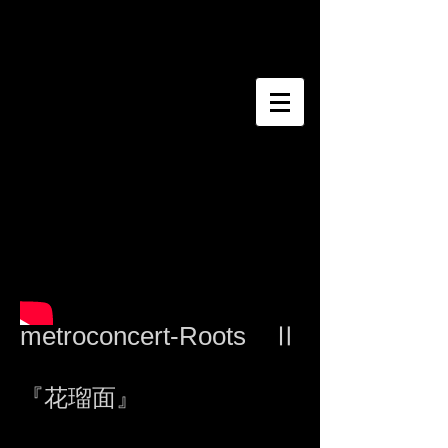
​佐藤明彦＆響巳夏
metroconcert-Roots Ⅱ
『花瑠面』