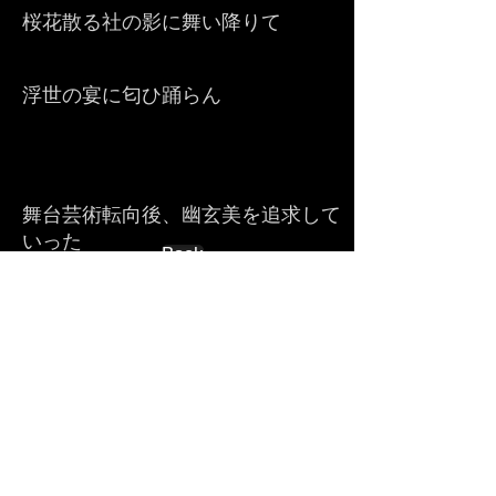
桜花散る社の影に舞い降りて
浮世の宴に匂ひ踊らん
舞台芸術転向後、幽玄美を追求して
いった
Back
© 2015 by Akihikosato.com